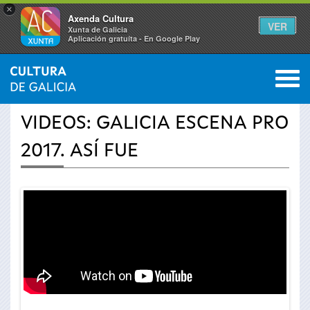
×
Axenda Cultura
VER
Xunta de Galicia
Aplicación gratuíta - En Google Play
Saltar al menú
M
INICIO
›
ACTUALIDAD
›
VÍDEOS
0
Se
VIDEOS: GALICIA ESCENA PRO
encuentra
2017. ASÍ FUE
usted
aquí