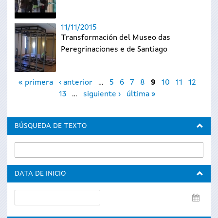
11/11/2015
Transformación del Museo das
Peregrinaciones e de Santiago
Páginas
« primera
‹ anterior
…
5
6
7
8
9
10
11
12
13
…
siguiente ›
última »
BÚSQUEDA DE TEXTO
DATA DE INICIO
Data
de