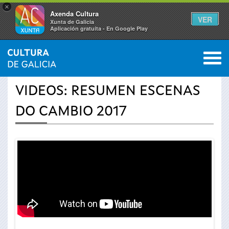
×
Axenda Cultura
VER
Xunta de Galicia
Aplicación gratuíta - En Google Play
Saltar al menú
M
INICIO
›
ACTUALIDAD
›
VÍDEOS
0
Se
VIDEOS: RESUMEN ESCENAS
encuentra
DO CAMBIO 2017
usted
aquí