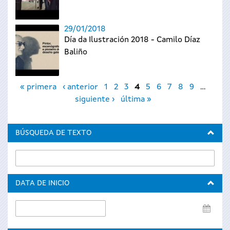
29/01/2018
Día da Ilustración 2018 - Camilo Díaz
Baliño
Páginas
« primera
‹ anterior
1
2
3
4
5
6
7
8
9
…
siguiente ›
última »
BÚSQUEDA DE TEXTO
DATA DE INICIO
Data
de