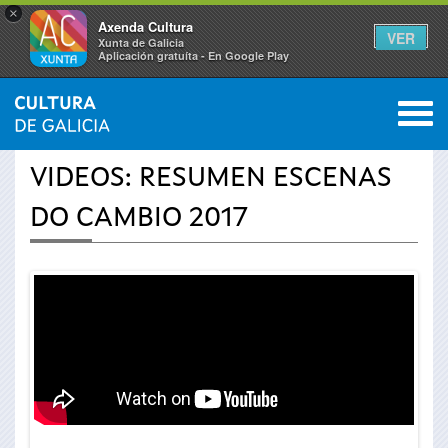
×
Axenda Cultura
VER
Xunta de Galicia
Aplicación gratuíta - En Google Play
Saltar al menú
M
INICIO
›
ACTUALIDAD
›
VÍDEOS
0
Se
VIDEOS: RESUMEN ESCENAS
encuentra
DO CAMBIO 2017
usted
aquí