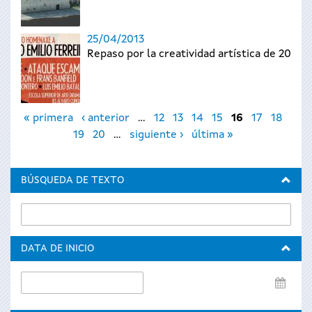
25/04/2013
Repaso por la creatividad artística de 2012
Páginas
« primera
‹ anterior
…
12
13
14
15
16
17
18
19
20
…
siguiente ›
última »
BÚSQUEDA DE TEXTO
DATA DE INICIO
Data
de