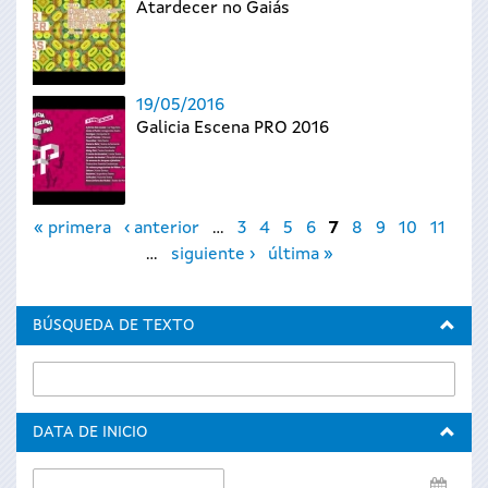
Atardecer no Gaiás
19/05/2016
Galicia Escena PRO 2016
Páginas
« primera
‹ anterior
…
3
4
5
6
7
8
9
10
11
…
siguiente ›
última »
BÚSQUEDA DE TEXTO
DATA DE INICIO
Data