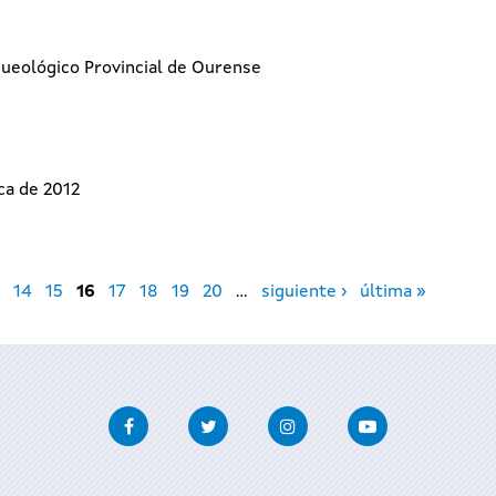
ueológico Provincial de Ourense
ica de 2012
14
15
16
17
18
19
20
…
siguiente ›
última »
Facebook
Twitter
Instagram
Youtube