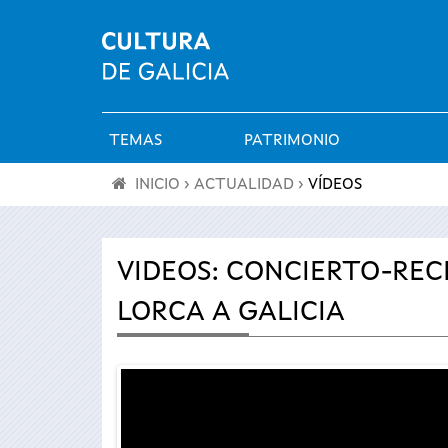
TEMAS
PATRIMONIO
Menú
INICIO
›
ACTUALIDAD
›
VÍDEOS
principal
Se
encuentra
VIDEOS: CONCIERTO-REC
LORCA A GALICIA
usted
aquí