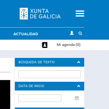
Menu
Toggle
ACTUALIDAD
search
Mi agenda (0)
BÚSQUEDA DE TEXTO
DATA DE INICIO
Data
de
inicio