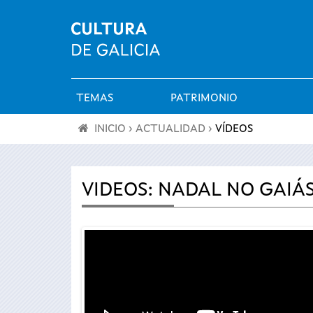
TEMAS
PATRIMONIO
Menú
INICIO
›
ACTUALIDAD
›
VÍDEOS
principal
Se
encuentra
VIDEOS: NADAL NO GAIÁS
usted
aquí