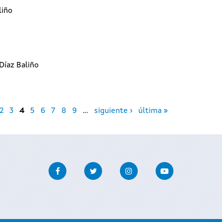
liño
Díaz Baliño
2
3
4
5
6
7
8
9
…
siguiente ›
última »
Facebook
Twitter
Instagram
Youtube