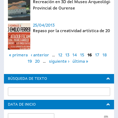
Recreación en 3D del Museo Arqueológico
Provincial de Ourense
25/04/2013
Repaso por la creatividad artística de 2012
Páginas
« primera
‹ anterior
…
12
13
14
15
16
17
18
19
20
…
siguiente ›
última »
BÚSQUEDA DE TEXTO
DATA DE INICIO
Data