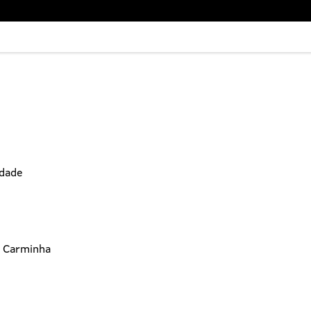
idade
s Carminha