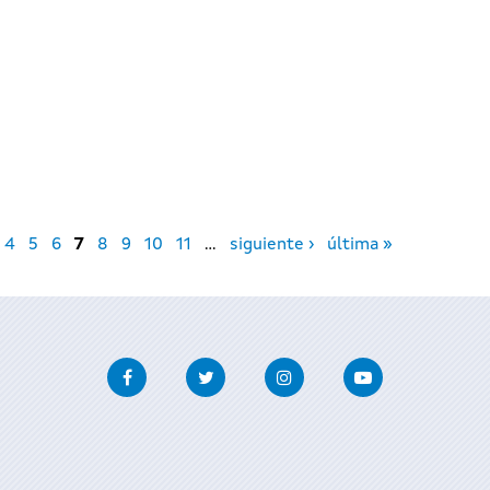
4
5
6
7
8
9
10
11
…
siguiente ›
última »
Facebook
Twitter
Instagram
Youtube