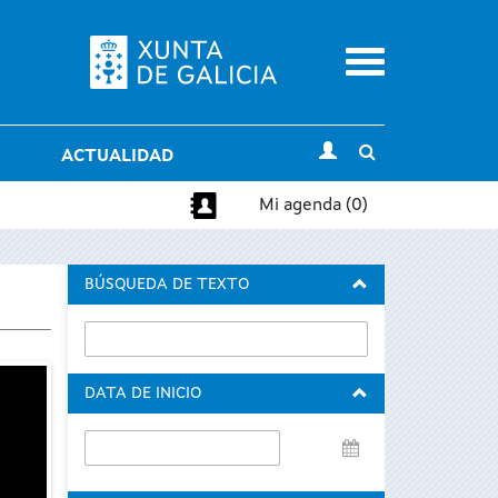
Menu
Toggle
ACTUALIDAD
search
Mi agenda (0)
BÚSQUEDA DE TEXTO
DATA DE INICIO
Data
de
inicio