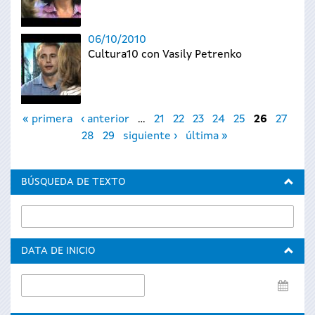
06/10/2010
Cultura10 con Vasily Petrenko
Páginas
« primera
‹ anterior
…
21
22
23
24
25
26
27
28
29
siguiente ›
última »
BÚSQUEDA DE TEXTO
DATA DE INICIO
Data
de