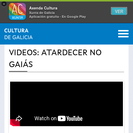
×
Axenda Cultura
VER
Xunta de Galicia
Aplicación gratuíta - En Google Play
Saltar al menú
M
INICIO
›
ACTUALIDAD
›
VÍDEOS
0
Se
VIDEOS: ATARDECER NO
encuentra
GAIÁS
usted
aquí