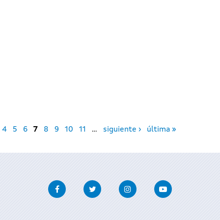
4
5
6
7
8
9
10
11
…
siguiente ›
última »
Facebook
Twitter
Instagram
Youtube