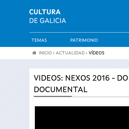
TEMAS
PATRIMONIO
Menú
INICIO
›
ACTUALIDAD
›
VÍDEOS
principal
Se
encuentra
VIDEOS: NEXOS 2016 - D
DOCUMENTAL
usted
aquí