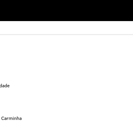
idade
s Carminha