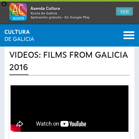
×
Axenda Cultura
VER
Xunta de Galicia
Aplicación gratuíta - En Google Play
Saltar al menú
M
INICIO
›
ACTUALIDAD
›
VÍDEOS
0
Se
VIDEOS: FILMS FROM GALICIA
encuentra
2016
usted
aquí