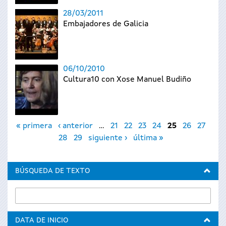
28/03/2011
Embajadores de Galicia
06/10/2010
Cultura10 con Xose Manuel Budiño
Páginas
« primera
‹ anterior
…
21
22
23
24
25
26
27
28
29
siguiente ›
última »
BÚSQUEDA DE TEXTO
DATA DE INICIO