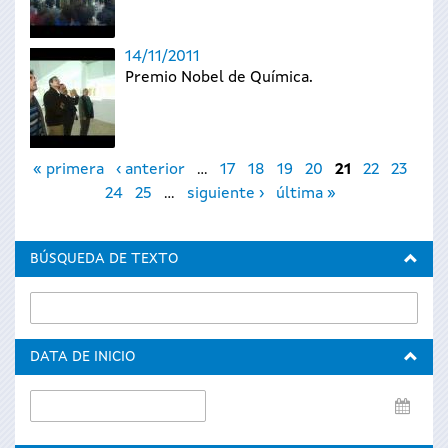
14/11/2011
Premio Nobel de Química.
Páginas
« primera
‹ anterior
…
17
18
19
20
21
22
23
24
25
…
siguiente ›
última »
BÚSQUEDA DE TEXTO
DATA DE INICIO
Data
de