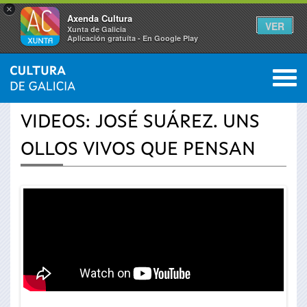
×
Axenda Cultura
VER
Xunta de Galicia
Aplicación gratuíta - En Google Play
Saltar al menú
M
INICIO
›
ACTUALIDAD
›
VÍDEOS
0
Se
VIDEOS: JOSÉ SUÁREZ. UNS
encuentra
OLLOS VIVOS QUE PENSAN
usted
aquí