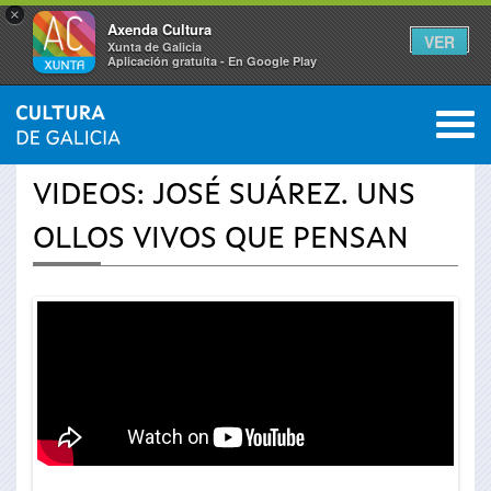
×
Axenda Cultura
VER
Xunta de Galicia
Aplicación gratuíta - En Google Play
Saltar al menú
M
INICIO
›
ACTUALIDAD
›
VÍDEOS
0
Se
VIDEOS: JOSÉ SUÁREZ. UNS
encuentra
OLLOS VIVOS QUE PENSAN
usted
aquí