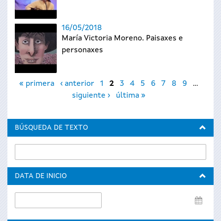
16/05/2018
María Victoria Moreno. Paisaxes e
personaxes
Páginas
« primera
‹ anterior
1
2
3
4
5
6
7
8
9
…
siguiente ›
última »
BÚSQUEDA DE TEXTO
DATA DE INICIO
Data
de