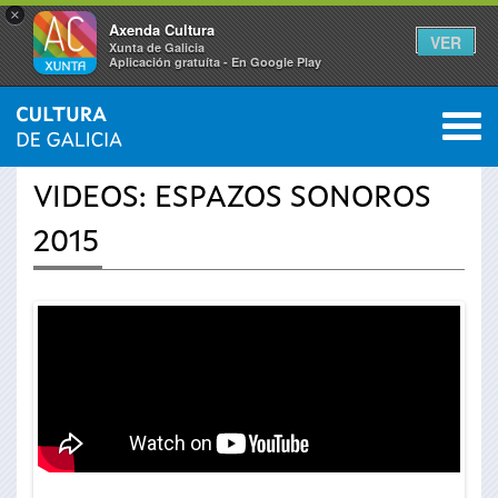
×
Axenda Cultura
VER
Xunta de Galicia
Aplicación gratuíta - En Google Play
Saltar al menú
M
INICIO
›
ACTUALIDAD
›
VÍDEOS
0
Se
VIDEOS: ESPAZOS SONOROS
encuentra
2015
usted
aquí