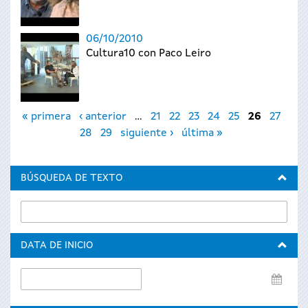
06/10/2010
Cultura10 con Paco Leiro
Páginas
« primera
‹ anterior
…
21
22
23
24
25
26
27
28
29
siguiente ›
última »
BÚSQUEDA DE TEXTO
DATA DE INICIO
Data
de