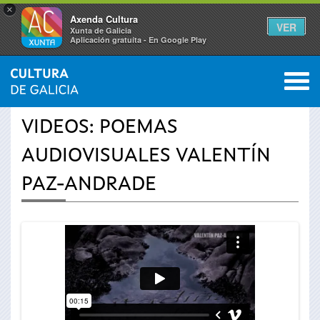
×
Axenda Cultura
VER
Xunta de Galicia
Aplicación gratuíta - En Google Play
Saltar al menú
M
INICIO
›
ACTUALIDAD
›
VÍDEOS
0
Se
VIDEOS: POEMAS
encuentra
AUDIOVISUALES VALENTÍN
usted
PAZ-ANDRADE
aquí