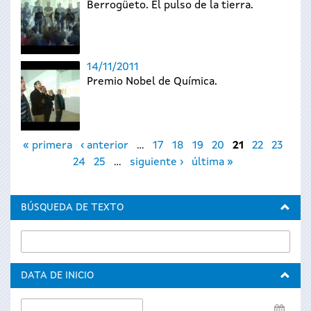
Berrogüeto. El pulso de la tierra.
14/11/2011
Premio Nobel de Química.
Páginas
« primera
‹ anterior
…
17
18
19
20
21
22
23
24
25
…
siguiente ›
última »
BÚSQUEDA DE TEXTO
DATA DE INICIO
Data