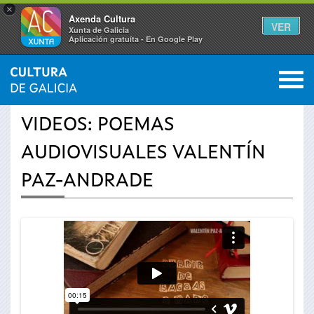
×
Axenda Cultura
VER
Xunta de Galicia
Aplicación gratuíta - En Google Play
Saltar al menú
M
INICIO
›
ACTUALIDAD
›
VÍDEOS
0
Se
VIDEOS: POEMAS
encuentra
AUDIOVISUALES VALENTÍN
usted
PAZ-ANDRADE
aquí