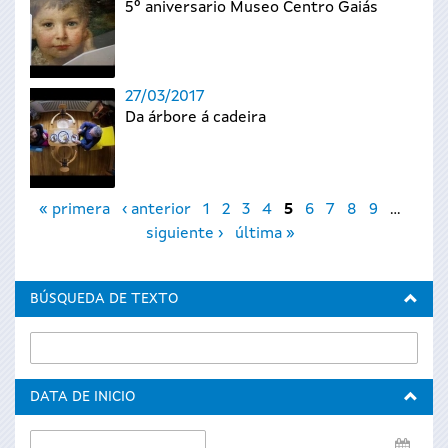
5º aniversario Museo Centro Gaiás
27/03/2017
Da árbore á cadeira
Páginas
« primera
‹ anterior
1
2
3
4
5
6
7
8
9
…
siguiente ›
última »
BÚSQUEDA DE TEXTO
DATA DE INICIO
Data