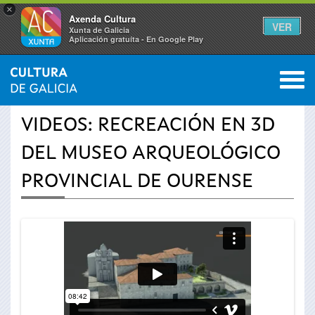
×
Axenda Cultura
VER
Xunta de Galicia
Aplicación gratuíta - En Google Play
Saltar al menú
M
INICIO
›
ACTUALIDAD
›
VÍDEOS
0
Se
VIDEOS: RECREACIÓN EN 3D
encuentra
DEL MUSEO ARQUEOLÓGICO
usted
PROVINCIAL DE OURENSE
aquí