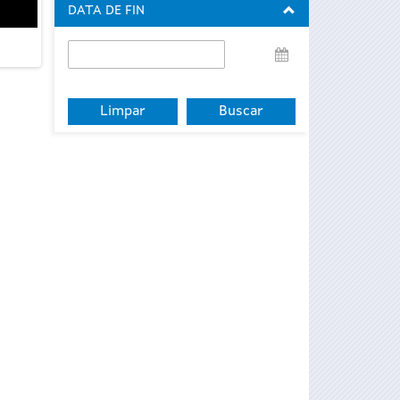
DATA DE FIN
Data
de
fin