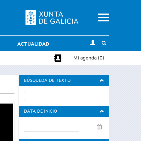
Menu
Toggle
ACTUALIDAD
search
Mi agenda (0)
BÚSQUEDA DE TEXTO
DATA DE INICIO
Data
de
inicio