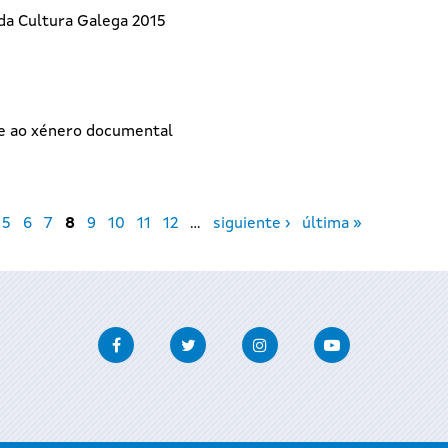
da Cultura Galega 2015
ne ao xénero documental
5
6
7
8
9
10
11
12
…
siguiente ›
última »
Facebook
Twitter
Instagram
Youtube