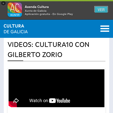
×
Axenda Cultura
VER
Xunta de Galicia
Aplicación gratuíta - En Google Play
Saltar al menú
M
INICIO
›
ACTUALIDAD
›
VÍDEOS
0
Se
VIDEOS: CULTURA10 CON
encuentra
GILBERTO ZORIO
usted
aquí