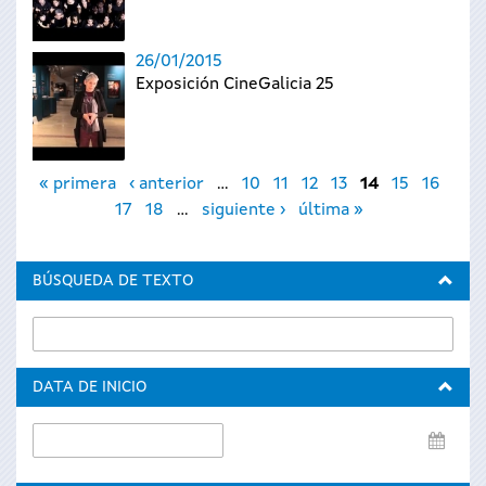
26/01/2015
Exposición CineGalicia 25
Páginas
« primera
‹ anterior
…
10
11
12
13
14
15
16
17
18
…
siguiente ›
última »
BÚSQUEDA DE TEXTO
DATA DE INICIO
Data
de