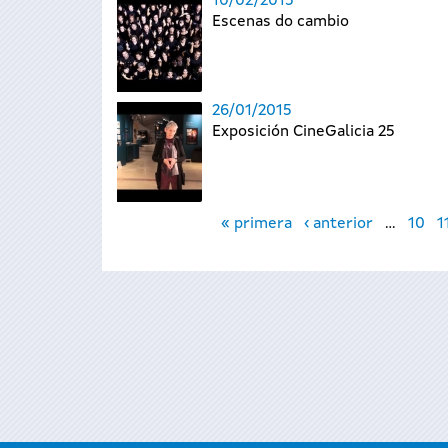
10/02/2015
Escenas do cambio
26/01/2015
Exposición CineGalicia 25
Páginas
« primera
‹ anterior
…
10
1