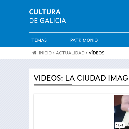
TEMAS
PATRIMONIO
Menú
INICIO
›
ACTUALIDAD
›
VÍDEOS
principal
Se
encuentra
VIDEOS: LA CIUDAD IMAG
usted
aquí