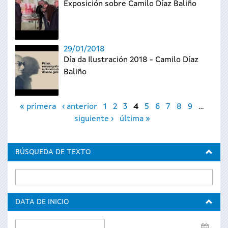
Exposición sobre Camilo Díaz Baliño
29/01/2018
Día da Ilustración 2018 - Camilo Díaz
Baliño
Páginas
« primera
‹ anterior
1
2
3
4
5
6
7
8
9
…
siguiente ›
última »
BÚSQUEDA DE TEXTO
DATA DE INICIO
Data