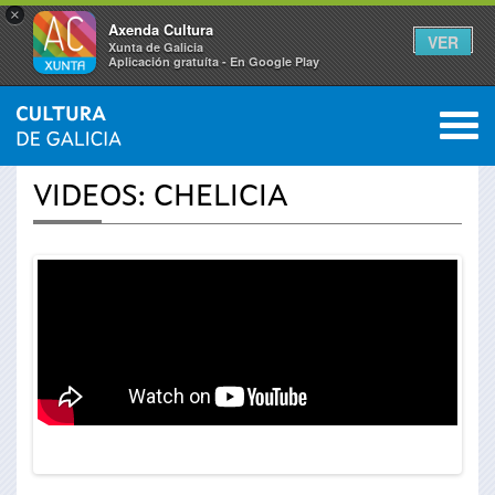
×
Axenda Cultura
VER
Xunta de Galicia
Aplicación gratuíta - En Google Play
Saltar al menú
M
INICIO
›
ACTUALIDAD
›
VÍDEOS
0
Se
VIDEOS: CHELICIA
encuentra
usted
aquí