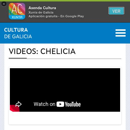
×
Axenda Cultura
VER
Xunta de Galicia
Aplicación gratuíta - En Google Play
Saltar al menú
M
INICIO
›
ACTUALIDAD
›
VÍDEOS
0
Se
VIDEOS: CHELICIA
encuentra
usted
aquí