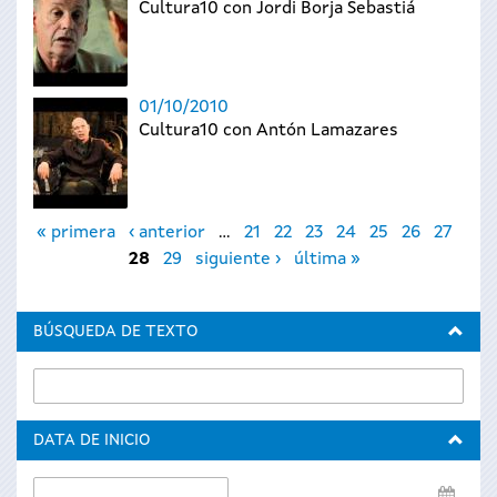
Cultura10 con Jordi Borja Sebastiá
01/10/2010
Cultura10 con Antón Lamazares
Páginas
« primera
‹ anterior
…
21
22
23
24
25
26
27
28
29
siguiente ›
última »
BÚSQUEDA DE TEXTO
DATA DE INICIO
Data