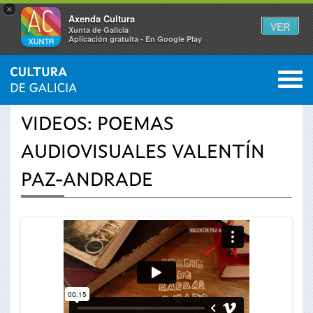
×
Axenda Cultura
VER
Xunta de Galicia
Aplicación gratuíta - En Google Play
Saltar al menú
M
INICIO
›
ACTUALIDAD
›
VÍDEOS
0
Se
VIDEOS: POEMAS
encuentra
AUDIOVISUALES VALENTÍN
usted
PAZ-ANDRADE
aquí