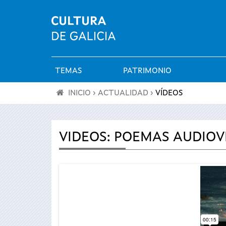
TEMAS
PATRIMONIO
Menú
INICIO
›
ACTUALIDAD
›
VÍDEOS
principal
Se
encuentra
VIDEOS: POEMAS AUDIOV
usted
aquí