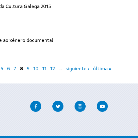
da Cultura Galega 2015
ne ao xénero documental
5
6
7
8
9
10
11
12
…
siguiente ›
última »
Facebook
Twitter
Instagram
Youtube