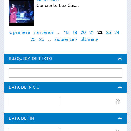
Concierto Luz Casal
Páginas
« primera
‹ anterior
…
18
19
20
21
22
23
24
25
26
…
siguiente ›
última »
BÚSQUEDA DE TEXTO
DATA DE INICIO
Data
de
inicio
DATA DE FIN