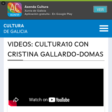
×
Axenda Cultura
VER
Xunta de Galicia
Aplicación gratuíta - En Google Play
Saltar al menú
M
INICIO
›
ACTUALIDAD
›
VÍDEOS
0
Se
VIDEOS: CULTURA10 CON
encuentra
CRISTINA GALLARDO-DOMAS
usted
aquí