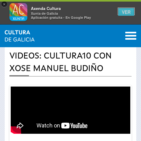
×
Axenda Cultura
VER
Xunta de Galicia
Aplicación gratuíta - En Google Play
Saltar al menú
M
INICIO
›
ACTUALIDAD
›
VÍDEOS
0
Se
VIDEOS: CULTURA10 CON
encuentra
XOSE MANUEL BUDIÑO
usted
aquí