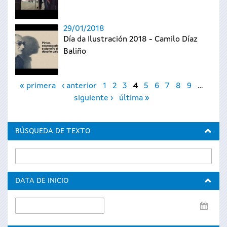
29/01/2018
Día da Ilustración 2018 - Camilo Díaz
Baliño
Páginas
« primera
‹ anterior
1
2
3
4
5
6
7
8
9
…
siguiente ›
última »
BÚSQUEDA DE TEXTO
DATA DE INICIO
Data
de