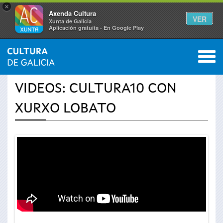
×
Axenda Cultura
VER
Xunta de Galicia
Aplicación gratuíta - En Google Play
Saltar al menú
M
INICIO
›
ACTUALIDAD
›
VÍDEOS
0
Se
VIDEOS: CULTURA10 CON
encuentra
XURXO LOBATO
usted
aquí