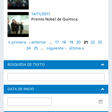
14/11/2011
Premio Nobel de Química.
Páginas
« primera
‹ anterior
…
17
18
19
20
21
22
23
24
25
…
siguiente ›
última »
BÚSQUEDA DE TEXTO
DATA DE INICIO
Data
de