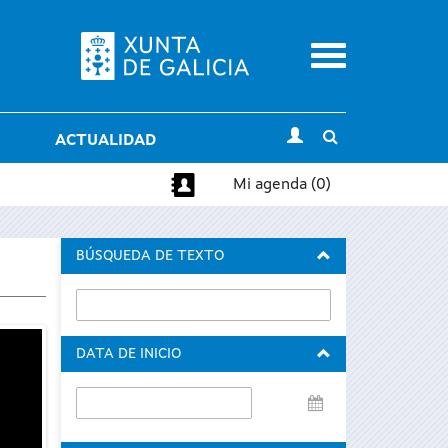
Menu
Toggle
ACTUALIDAD
search
Mi agenda (0)
BÚSQUEDA DE TEXTO
DATA DE INICIO
Data
de
inicio