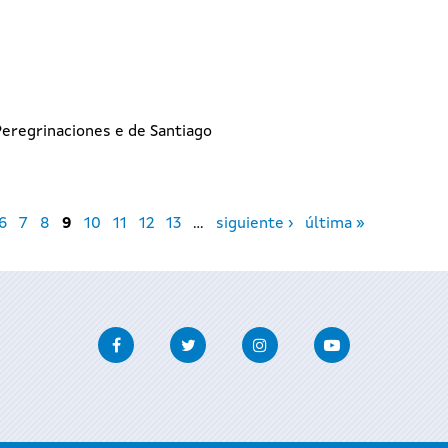
I
eregrinaciones e de Santiago
6
7
8
9
10
11
12
13
…
siguiente ›
última »
Facebook
Twitter
Instagram
Youtube