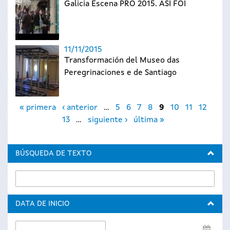
Galicia Escena PRO 2015. ASÍ FOI
11/11/2015
Transformación del Museo das
Peregrinaciones e de Santiago
Páginas
« primera
‹ anterior
…
5
6
7
8
9
10
11
12
13
…
siguiente ›
última »
BÚSQUEDA DE TEXTO
DATA DE INICIO
Data