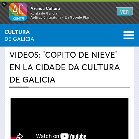
×
Axenda Cultura
VER
Xunta de Galicia
Aplicación gratuíta - En Google Play
Saltar al menú
M
INICIO
›
ACTUALIDAD
›
VÍDEOS
0
Se
VIDEOS: 'COPITO DE NIEVE'
encuentra
EN LA CIDADE DA CULTURA
usted
DE GALICIA
aquí