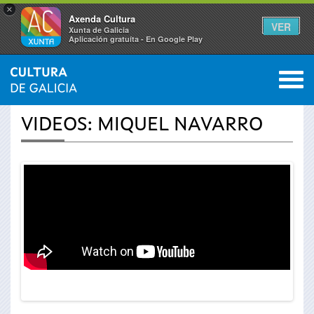
×
Axenda Cultura
VER
Xunta de Galicia
Aplicación gratuíta - En Google Play
Saltar al menú
M
INICIO
›
ACTUALIDAD
›
VÍDEOS
0
Se
VIDEOS: MIQUEL NAVARRO
encuentra
usted
aquí