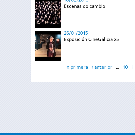
10/02/2015
Escenas do cambio
26/01/2015
Exposición CineGalicia 25
Páginas
« primera
‹ anterior
…
10
1