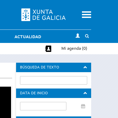
Menu
Toggle
ACTUALIDAD
search
Mi agenda (0)
BÚSQUEDA DE TEXTO
DATA DE INICIO
Data
de
inicio