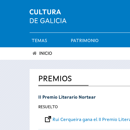
TEMAS
PATRIMONIO
Menú
INICIO
principal
Se
encuentra
PREMIOS
usted
II Premio Literario Nortear
aquí
RESUELTO
Rui Cerqueira gana el II Premio Liter