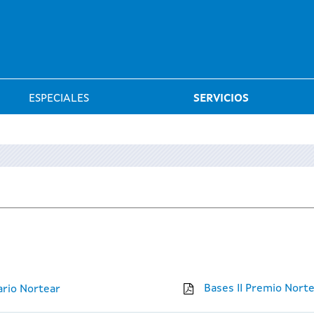
Saltar al menú
ESPECIALES
SERVICIOS
Bases II Premio Nort
ario Nortear