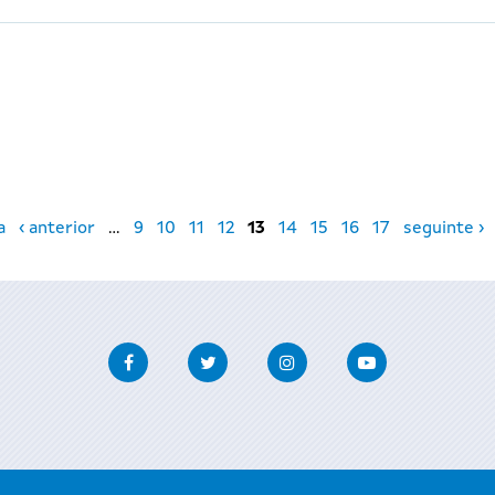
a
‹ anterior
…
9
10
11
12
13
14
15
16
17
seguinte ›
Facebook
Twitter
Instagram
Youtube