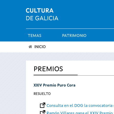
TEMAS
PATRIMONIO
Menú
INICIO
principal
Se
encuentra
PREMIOS
usted
XXIV Premio Puro Cora
aquí
RESUELTO
Consulta en el DOG la convocatoria
Ramón Villares gana el XXIV Premio