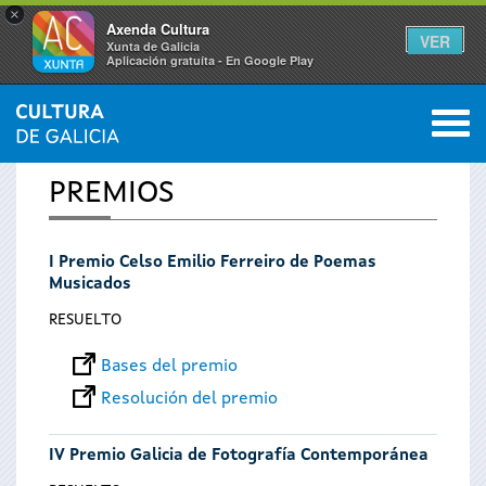
×
Axenda Cultura
VER
Xunta de Galicia
Aplicación gratuíta - En Google Play
Saltar al menú
M
INICIO
0
Se
PREMIOS
encuentra
I Premio Celso Emilio Ferreiro de Poemas
usted
Musicados
aquí
RESUELTO
Bases del premio
Resolución del premio
IV Premio Galicia de Fotografía Contemporánea