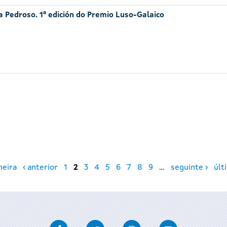
sa Pedroso. 1ª edición do Premio Luso-Galaico
meira
‹ anterior
1
2
3
4
5
6
7
8
9
…
seguinte ›
últ
Facebook
Twitter
Instagram
Youtube