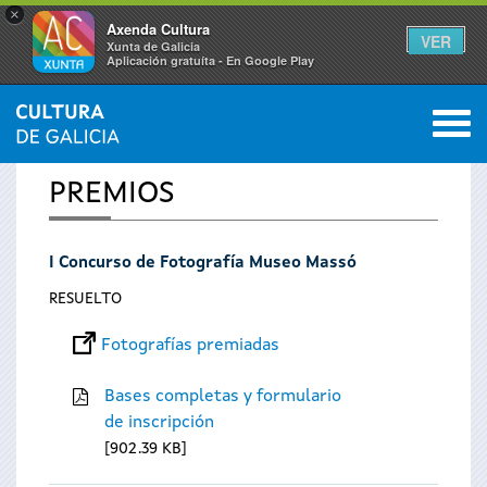
×
Axenda Cultura
VER
Xunta de Galicia
Aplicación gratuíta - En Google Play
Saltar al menú
M
INICIO
0
Se
PREMIOS
encuentra
I Concurso de Fotografía Museo Massó
usted
RESUELTO
aquí
Fotografías premiadas
Bases completas y formulario
de inscripción
902.39 KB