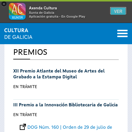
×
Axenda Cultura
VER
Xunta de Galicia
Aplicación gratuíta - En Google Play
Saltar al menú
M
INICIO
0
Se
PREMIOS
encuentra
XII Premio Atlante del Museo de Artes del
usted
Grabado a la Estampa Digital
aquí
EN TRÁMITE
III Premio a la Innovación Bibliotecaria de Galicia
EN TRÁMITE
DOG Núm. 160 | Orden de 29 de julio de