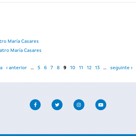
atro María Casares
atro María Casares
a
‹ anterior
…
5
6
7
8
9
10
11
12
13
…
seguinte ›
Facebook
Twitter
Instagram
Youtube