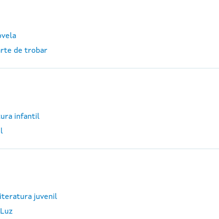
ovela
arte de trobar
ura infantil
l
iteratura juvenil
 Luz