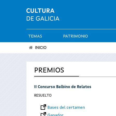
TEMAS
PATRIMONIO
Menú
INICIO
principal
Se
encuentra
PREMIOS
usted
II Concurso Balbino de Relatos
aquí
RESUELTO
Bases del certamen
Ganador