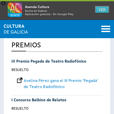
×
Axenda Cultura
VER
Xunta de Galicia
Aplicación gratuíta - En Google Play
Saltar al menú
M
INICIO
0
Se
PREMIOS
encuentra
III Premio Pegada de Teatro Radiofónico
usted
RESUELTO
aquí
Avelina Pérez gana el III Premio ‘Pegada’
de Teatro Radiofónico
I Concurso Balbino de Relatos
RESUELTO