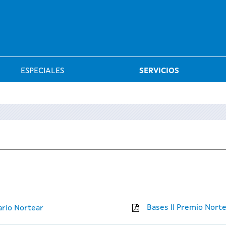
Saltar al menú
ESPECIALES
SERVICIOS
Bases II Premio Nort
ario Nortear