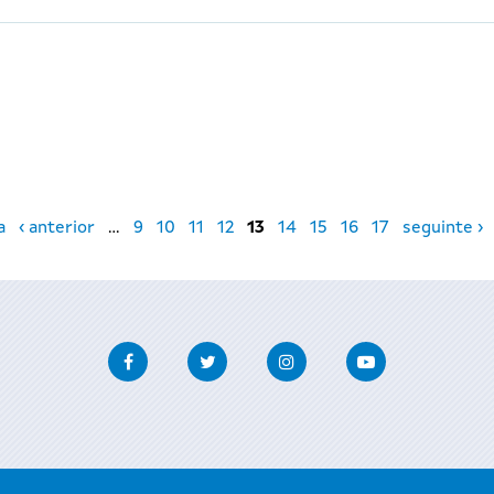
a
‹ anterior
…
9
10
11
12
13
14
15
16
17
seguinte ›
Facebook
Twitter
Instagram
Youtube