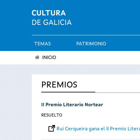
TEMAS
PATRIMONIO
Menú
INICIO
principal
Se
encuentra
PREMIOS
usted
II Premio Literario Nortear
aquí
RESUELTO
Rui Cerqueira gana el II Premio Liter