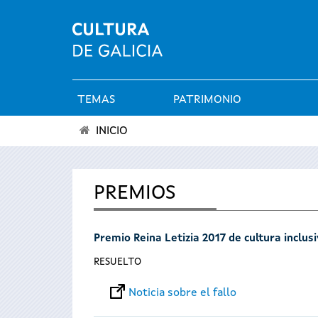
TEMAS
PATRIMONIO
Menú
INICIO
principal
Se
encuentra
PREMIOS
usted
Premio Reina Letizia 2017 de cultura inclus
aquí
RESUELTO
Noticia sobre el fallo