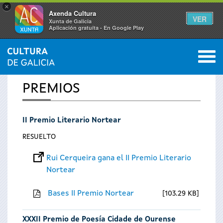
×
Axenda Cultura
VER
Xunta de Galicia
Aplicación gratuíta - En Google Play
Saltar al menú
M
INICIO
0
Se
PREMIOS
encuentra
II Premio Literario Nortear
usted
RESUELTO
aquí
Rui Cerqueira gana el II Premio Literario
Nortear
Bases II Premio Nortear
103.29 KB
XXXII Premio de Poesía Cidade de Ourense