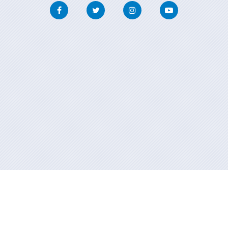
Facebook
Twitter
Instagram
Youtube
Información mantenida y publicada en internet por la Xunta de
Galicia