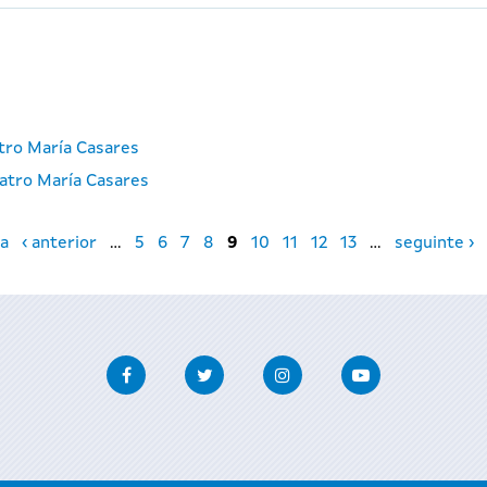
atro María Casares
atro María Casares
a
‹ anterior
…
5
6
7
8
9
10
11
12
13
…
seguinte ›
Facebook
Twitter
Instagram
Youtube