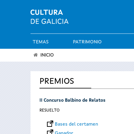
TEMAS
PATRIMONIO
Menú
INICIO
principal
Se
encuentra
PREMIOS
usted
II Concurso Balbino de Relatos
aquí
RESUELTO
Bases del certamen
Ganador