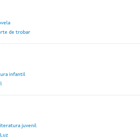
ovela
arte de trobar
ura infantil
l
iteratura juvenil
 Luz