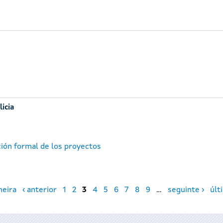
licia
ción formal de los proyectos
meira
‹ anterior
1
2
3
4
5
6
7
8
9
…
seguinte ›
últ