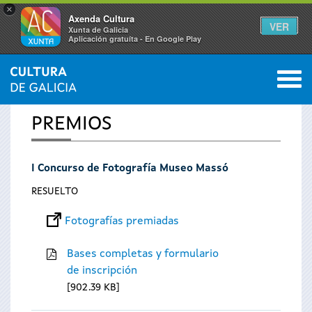
×
Axenda Cultura
VER
Xunta de Galicia
Aplicación gratuíta - En Google Play
Saltar al menú
M
INICIO
0
Se
PREMIOS
encuentra
I Concurso de Fotografía Museo Massó
usted
RESUELTO
aquí
Fotografías premiadas
Bases completas y formulario
de inscripción
902.39 KB