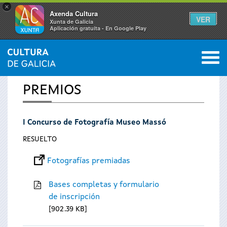
×
Axenda Cultura
VER
Xunta de Galicia
Aplicación gratuíta - En Google Play
Saltar al menú
M
INICIO
0
Se
PREMIOS
encuentra
I Concurso de Fotografía Museo Massó
usted
RESUELTO
aquí
Fotografías premiadas
Bases completas y formulario
de inscripción
902.39 KB