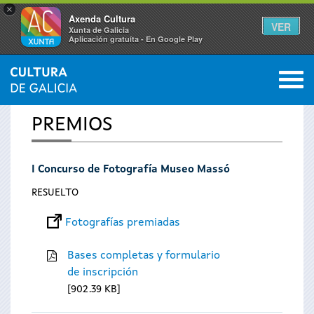
×
Axenda Cultura
VER
Xunta de Galicia
Aplicación gratuíta - En Google Play
Saltar al menú
M
INICIO
0
Se
PREMIOS
encuentra
I Concurso de Fotografía Museo Massó
usted
RESUELTO
aquí
Fotografías premiadas
Bases completas y formulario
de inscripción
902.39 KB