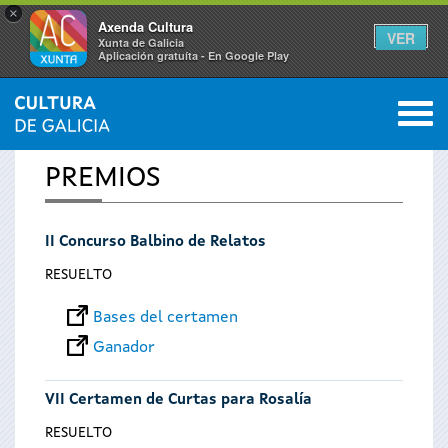
×
Axenda Cultura
VER
Xunta de Galicia
Aplicación gratuíta - En Google Play
Saltar al menú
M
INICIO
0
Se
PREMIOS
encuentra
II Concurso Balbino de Relatos
usted
RESUELTO
aquí
Bases del certamen
Ganador
VII Certamen de Curtas para Rosalía
RESUELTO